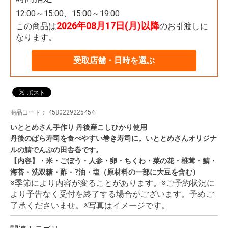
12:00～15:00、15:00～19:00
2026年08月17日(月)以降
この商品は
のお引渡しに
なります。
受取店舗・日時を選ぶ
商品コード：
4580229225454
いととめさん手作り 丹後産こしひかり使用
丹後のばら寿司を食べやすい巻き寿司に。いととめさんオリジナ
ルの鯖でんぶの田舎巻です。
【内容】・米・ごぼう・人参・卵・ちくわ・菜の花・椎茸・鯖・
海苔・洗双糖・酢・?油・塩（原材料の一部に大豆を含む）
※季節により内容が変ることがあります。※ご予約状況に
より予告なく受付を終了する場合がございます。予めご
了承くださいませ。※写真はイメージです。