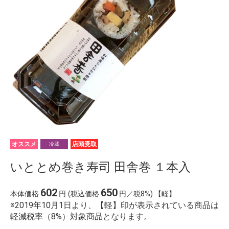
custom silicone molds baking
%E7%95%B0%E6%80%A7
%E8%A9%B1%E7%B6%9A%E3%81%8B%E3%81%AA
The Nurse%27s Secret%3A A Thrilling Historical
Novel of the Dark Side of Gilded Age New York City
%E9%BB%84%E8%89%B2%E3%81%84%E3%82%B7%
%E6%9C%AC%E5%9C%9F%E6%B1%BA%E6%88%A6
オススメ
店頭受取
冷蔵
いととめ巻き寿司 田舎巻 １本入
602
650
本体価格
円
(税込価格
円／税8%) 【軽】
※2019年10月1日より、【軽】印が表示されている商品は
軽減税率（8%）対象商品となります。