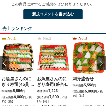
この商品に対するご感想をぜひお寄せください。
新規コメントを書き込む
売上ランキング
No.1
No.2
No.3
お魚屋さんのに
お魚屋さんのに
刺身盛合せ
ぎり寿司(45貫
ぎり寿司(盛合せ
5,556
本体価格
円
入)
(54貫入)
5,556
7,223
6,000
本体価格
円
本体価格
円
(税込価格
円／税
8%)【軽】
6,000
7,800
(税込価格
円／税
(税込価格
円／税
8%)【軽】
8%)【軽】