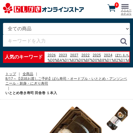
0
メニュー
カテゴリ
2026
2023
2027
2022
2025
2024
ぼたもち
人気のキーワード
%D0%BA%D1%83%D0%BF%D0%B8%D1%82%D1%8C
%D0%B1%D0%BB%D0%BE%D0%BA
%D0%90%D0%91%D0%A1
トップ
全商品
%D1%84%D0%BE%D1%80%D0%B4
8/17～【店頭お渡しご予約】ばら寿司・オードブル・いととめ・アンソンベ
%D1%84%D1%8C%D1%8E%D0%B6%D0%BD 1.6
ニール・刺身・にぎり寿司
2007 %D0%B3%D0%BE%D0%B4
filtro Pentair Sand Dollar 17%22 precio
いととめ巻き寿司 田舎巻 １本入
%E4%B8%89%E6%9C%AC%E7%8F%88%E7%90%B2
%E7%BE%BD%E7%94%B0%E7%A9%BA%E6%B8%AF
%E3%82%B3%E3%83%B3%E3%83%93%E3%83%8B%
v
ccccccccccccccccccccccccccccccccccccccccccccccc
%22%E3%81%97%E3%82%87%E3%82%8A%E3%81%
women
aluminum angle 5%2F8 x 3%2F8 aluminum angle