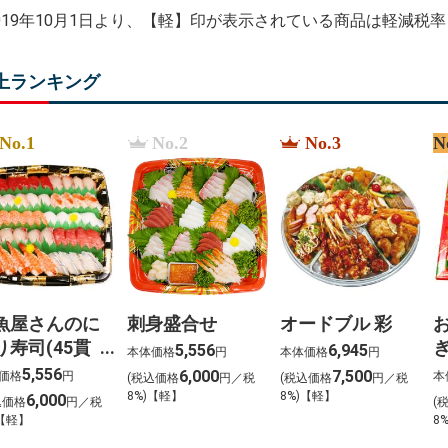
%D8%A8%D9%86
2019年10月1日より、【軽】印が表示されている商品は軽減税
上ランキング
No.1
No.2
No.3
N
魚屋さんのに
刺身盛合せ
オードブル 彩
り寿司(45貫
5,556
6,945
本体価格
円
本体価格
円
(
5,556
6,000
7,500
価格
円
本
(税込価格
円／税
(税込価格
円／税
8%)【軽】
8%)【軽】
6,000
込価格
円／税
(
)【軽】
8