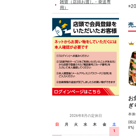
雑貨（店頭お渡し・発送専
※
用）
売
お
ぎ
入)
本体
2026年8月の定休日
(税
日
月
火
水
木
金
土
8%
1