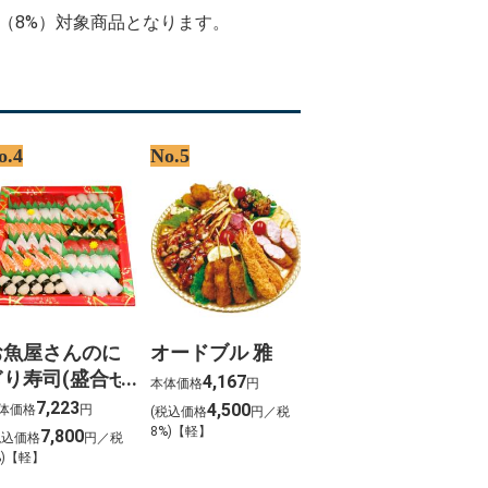
%D8%AF%D8%AF%D8%A7%D8%B1
率（8%）対象商品となります。
o.4
No.5
お魚屋さんのに
オードブル 雅
ぎり寿司(盛合せ
4,167
本体価格
円
54貫入)
7,223
4,500
体価格
円
(税込価格
円／税
8%)【軽】
7,800
税込価格
円／税
%)【軽】