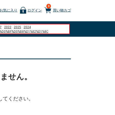
0
お気に入り
ログイン
買い物カゴ
7
2022
2025
2024
%D0%BF%D0%B8%D1%82%D1%8C
%D0%BE%D0%BA %D0%90%D0%91%D0%A1
%D1%80%D0%B4
D1%8E%D0%B6%D0%BD 1.6 2007
%D0%B4
%80%A7
%B6%9A%E3%81%8B%E3%81%AA%E3%81%84
%9C%AC%E7%8F%88%E7%90%B2
%94%B0%E7%A9%BA%E6%B8%AF
いません。
%D1%80%D0%BE%D0%B2%D0%BE%D0%B9
%D1%83%D1%82%D0%B5%D1%80
%81%E3%83%A3%E3%83%BC%E3%82%B8
ore representative dish%22
%81%92%E4%B8%8A%E6%89%8B%E3%81%AE%E8%8B%A5%E5%90%9B
%83%A9%E3%83%B3%E3%83%89%E3%83%A1%E3%83%AB%E3%82%AD%E3%83
してください。
%A4%A9%E5%A8%98%E3%80%80%E5%B1%B1%E5%BB%83%E3%80%80%E7%8E%
dfghjkl%C3%B1z
Atizap%C3%A1n de Zaragoza
squishy
%D9%85%D9%86