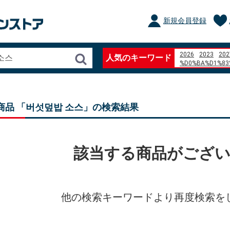
新規会員登録
2026
2023
202
人気のキーワード
%D0%BA%D1%83
%D0%B1%D0%BB
%D1%84%D0%BE
%D1%84%D1%8C%
%D0%B3%D0%BE
商品 「버섯덮밥 소스」の検索結果
ぼたもち
%E7%95%B0%E6
%E8%A9%B1%E7
%E4%B8%89%E6
%E7%BE%BD%E7
該当する商品がござ
%D0%98%D0%B3
%D1%80%D0%BE
nanaco %E3%83
%22There is no m
%E9%80%83%E3
%E3%82%B0%E3
他の検索キーワードより再度検索を
%E8%BE%A8%E5
... 12ertyuiopas
qu%C3%A9 es un 
%D8%AF%D8%A7