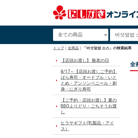
トップ
全商品
「버섯덮밥 소스」の検索結果
【店頭お渡し】 敬老の日
全
8/17～【店頭お渡しご予約】
ばら寿司・オードブル・いと
とめ・アンソンベニール・刺
身・にぎり寿司
【ご予約・店頭お渡し】夏の
BBQよりどり・ごちそうお渡
し
ヒラヤギフト(乳製品・アイ
ス）