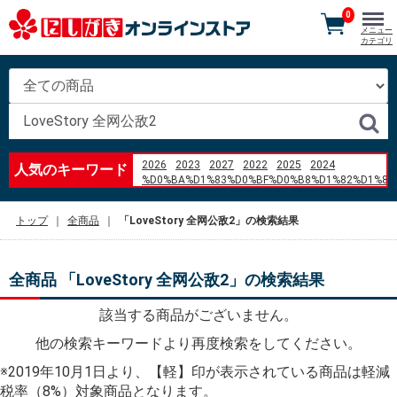
0
メニュー
カテゴリ
2026
2023
2027
2022
2025
2024
人気のキーワード
%D0%BA%D1%83%D0%BF%D0%B8%D1%82%D1%8C
%D0%B1%D0%BB%D0%BE%D0%BA
%D0%90%D0%91%D0%A1
トップ
全商品
「LoveStory 全网公敌2」の検索結果
%D1%84%D0%BE%D1%80%D0%B4
%D1%84%D1%8C%D1%8E%D0%B6%D0%BD 1.6
2007 %D0%B3%D0%BE%D0%B4
ぼたもち
全商品 「LoveStory 全网公敌2」の検索結果
nanaco
%E3%83%81%E3%83%A3%E3%83%BC%E3%82%B8
該当する商品がございません。
%E4%B8%89%E6%9C%AC%E7%8F%88%E7%90%B2
%E7%BE%BD%E7%94%B0%E7%A9%BA%E6%B8%AF
他の検索キーワードより再度検索をしてください。
%E7%95%B0%E6%80%A7
%E8%A9%B1%E7%B6%9A%E3%81%8B%E3%81%AA
※2019年10月1日より、【軽】印が表示されている商品は軽減
aluminum angle 5%2F8 x 3%2F8 aluminum angle
税率（8%）対象商品となります。
%22There is no more representative dish%22