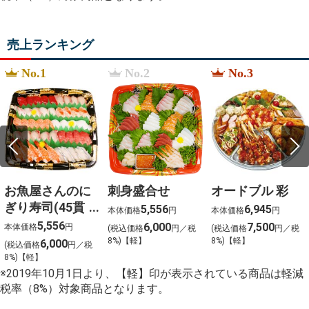
%E8%B0%B7%E6%9D%BE%E3%80%80%E3%81%92%
%D0%98%D0%B3%D1%80%D0%BE%D0%B2%D0%BE
%D1%80%D0%BE%D1%83%D1%82%D0%B5%D1%80
売上ランキング
%E9%80%83%E3%81%92%E4%B8%8A%E6%89%8B%
qu%C3%A9 es un squishy
%E3%82%B0%E3%83%A9%E3%83%B3%E3%83%89
No.1
No.2
No.3
%E5%B0%8F%E9%87%91%E5%8E%9F
%E3%82%B9%E3%83%AA%E3%82%B8%E3%82%A7
%D8%AF%D8%A7%D9%85%D9%86
%D8%A8%D9%86%D8%AF%D8%AF%D8%A7%D8%B1
お魚屋さんのに
刺身盛合せ
オードブル 彩
ぎり寿司(45貫
5,556
6,945
本体価格
円
本体価格
円
入)
5,556
6,000
7,500
本体価格
円
(税込価格
円／税
(税込価格
円／税
8%)【軽】
8%)【軽】
6,000
(税込価格
円／税
8%)【軽】
※2019年10月1日より、【軽】印が表示されている商品は軽減
税率（8%）対象商品となります。