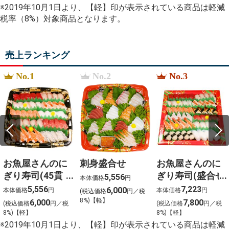
%E4%BD%9C%E3%82%8A%E6%96%B9
※2019年10月1日より、【軽】印が表示されている商品は軽減
%E3%83%93%E3%83%8B%E3%83%BC%E3%83%AB
税率（8%）対象商品となります。
%D0%98%D0%B3%D1%80%D0%BE%D0%B2%D0%BE
%D1%80%D0%BE%D1%83%D1%82%D0%B5%D1%80
%E3%82%B0%E3%83%A9%E3%83%B3%E3%83%89
%E4%B8%89%E6%9C%AC%E7%8F%88%E7%90%B2
売上ランキング
%E7%BE%BD%E7%94%B0%E7%A9%BA%E6%B8%AF
%E8%BE%A8%E5%A4%A9%E5%A8%98%E3%80%80
No.1
%E7%95%B0%E6%80%A7
No.2
No.3
%E8%A9%B1%E7%B6%9A%E3%81%8B%E3%81%AA
nanaco
%E3%83%81%E3%83%A3%E3%83%BC%E3%82%B8
お魚屋さんのに
刺身盛合せ
お魚屋さんのに
ぎり寿司(45貫
ぎり寿司(盛合せ
5,556
本体価格
円
入)
(54貫入)
5,556
7,223
6,000
本体価格
円
本体価格
円
(税込価格
円／税
8%)【軽】
6,000
7,800
(税込価格
円／税
(税込価格
円／税
8%)【軽】
8%)【軽】
※2019年10月1日より、【軽】印が表示されている商品は軽減