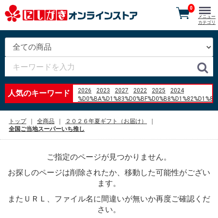
0
メニュー
カテゴリ
2026
2023
2027
2022
2025
2024
人気のキーワード
%D0%BA%D1%83%D0%BF%D0%B8%D1%82%D1%8C
%D0%B1%D0%BB%D0%BE%D0%BA
%D0%90%D0%91%D0%A1
トップ
全商品
２０２６年夏ギフト（お届け）
%D1%84%D0%BE%D1%80%D0%B4
全国ご当地スーパーいち推し
%D1%84%D1%8C%D1%8E%D0%B6%D0%BD 1.6
2007 %D0%B3%D0%BE%D0%B4
%D8%AF%D8%A7%D9%85%D9%86
ご指定のページが見つかりません。
%D8%A8%D9%86%D8%AF%D8%AF%D8%A7%D8%B1
%EB%A7%A4%EC%9A%B4
お探しのページは削除されたか、移動した可能性がござい
%EC%86%8C%EA%B3%A0%EA%B8%B0
%E8%B0%B7%E6%9D%BE%E3%80%80%E3%81%92%
ます。
aluminum angle 5%2F8 x 3%2F8 aluminum angle
またＵＲＬ、ファイル名に間違いが無いか再度ご確認くだ
Atizap%C3%A1n de Zaragoza
qu%C3%A9 es un squishy
さい。
%E5%87%A7%E6%8F%9A%E3%81%92