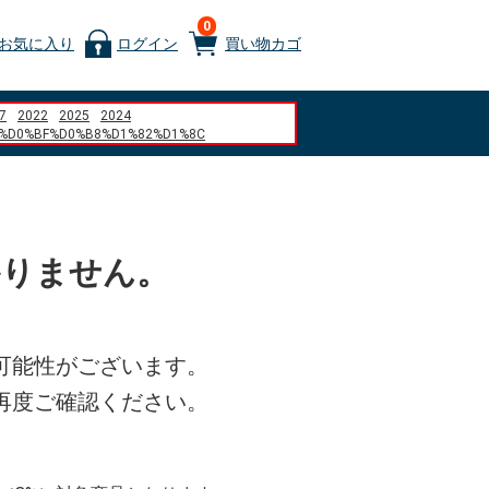
0
お気に入り
ログイン
買い物カゴ
7
2022
2025
2024
%D0%BF%D0%B8%D1%82%D1%8C
%D0%BE%D0%BA %D0%90%D0%91%D0%A1
%D1%80%D0%B4
D1%8E%D0%B6%D0%BD 1.6 2007
%D0%B4
re is no more representative dish%22
%80%A7
かりません。
%B6%9A%E3%81%8B%E3%81%AA%E3%81%84
%83%A9%E3%83%B3%E3%83%89%E3%83%A1%E3%83%AB%E3%82%AD%E3%83
%81%E3%83%A3%E3%83%BC%E3%82%B8
akejiku.jp
%D1%80%D0%BE%D0%B2%D0%BE%D0%B9
%D1%83%D1%82%D0%B5%D1%80
可能性がございます。
%A4%A9%E5%A8%98%E3%80%80%E5%B1%B1%E5%BB%83%E3%80%80%E7%8E%
%9D%BE%E3%80%80%E3%81%92%E3%82%93%E3%81%93%E3%81%A4%E3%80%
再度ご確認ください。
squishy
%9C%AC%E7%8F%88%E7%90%B2
%94%B0%E7%A9%BA%E6%B8%AF
e Zaragoza
5%2F8 x 3%2F8 aluminum angle