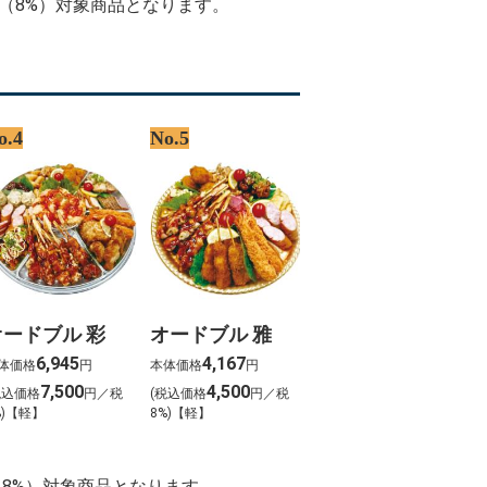
率（8%）対象商品となります。
o.4
No.5
オードブル 彩
オードブル 雅
6,945
4,167
体価格
円
本体価格
円
7,500
4,500
税込価格
円／税
(税込価格
円／税
%)【軽】
8%)【軽】
（8%）対象商品となります。