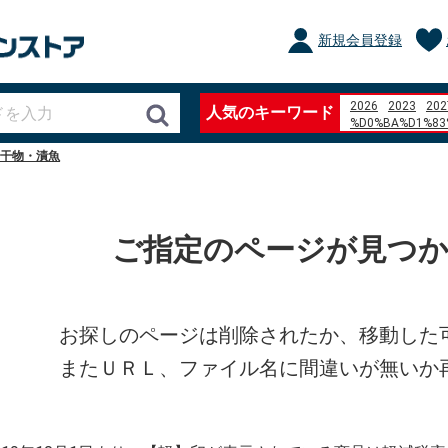
新規会員登録
2026
2023
202
人気のキーワード
%D0%BA%D1%83
%D0%B1%D0%BB
干物・漬魚
%D1%84%D0%BE
%D1%84%D1%8C%
%D0%B3%D0%BE
ぼたもち
%22The
%E7%95%B0%E6
ご指定のページが見つ
%E8%A9%B1%E7
%E3%82%B0%E3
nanaco %E3%83
site%3Aokayama-k
%D0%98%D0%B3
%D1%80%D0%BE
お探しのページは削除されたか、移動した
%E8%BE%A8%E5
%E8%B0%B7%E6
またＵＲＬ、ファイル名に間違いが無いか
qu%C3%A9 es un 
%E4%B8%89%E6
%E7%BE%BD%E7
Atizap%C3%A1n d
aluminum angle 