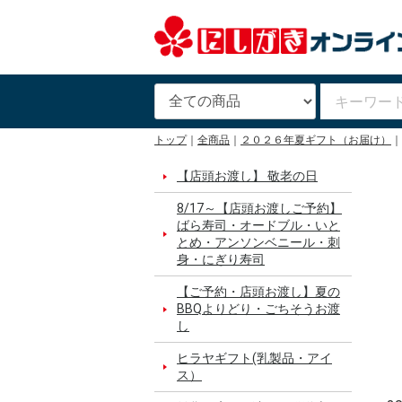
トップ
全商品
２０２６年夏ギフト（お届け）
【店頭お渡し】 敬老の日
8/17～【店頭お渡しご予約】
ばら寿司・オードブル・いと
とめ・アンソンベニール・刺
身・にぎり寿司
【ご予約・店頭お渡し】夏の
BBQよりどり・ごちそうお渡
し
ヒラヤギフト(乳製品・アイ
ス）