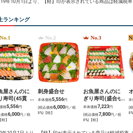
2019年10月1日より、【軽】印が表示されている商品は軽減税
上ランキング
No.1
No.2
No.3
N
魚屋さんのに
刺身盛合せ
お魚屋さんのに
り寿司(45貫
ぎり寿司(盛合せ
5,556
本体価格
円
本
(54貫入)
5,556
7,223
6,000
価格
円
本体価格
円
(税込価格
円／税
(
8%)【軽】
8
6,000
7,800
込価格
円／税
(税込価格
円／税
)【軽】
8%)【軽】
019年10月1日より、【軽】印が表示されている商品は軽減税率