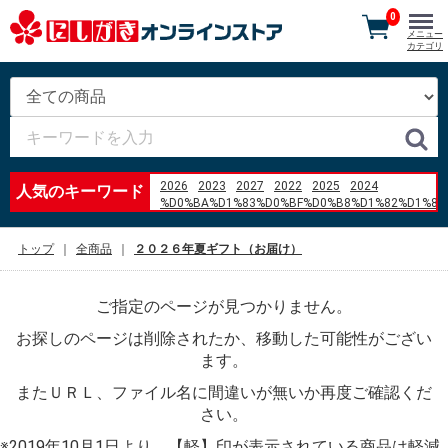
0
メニュー
カテゴリ
2026
2023
2027
2022
2025
2024
人気のキーワード
%D0%BA%D1%83%D0%BF%D0%B8%D1%82%D1%8C
%D0%B1%D0%BB%D0%BE%D0%BA
%D0%90%D0%91%D0%A1
トップ
全商品
２０２６年夏ギフト（お届け）
%D1%84%D0%BE%D1%80%D0%B4
%D1%84%D1%8C%D1%8E%D0%B6%D0%BD 1.6
2007 %D0%B3%D0%BE%D0%B4
ご指定のページが見つかりません。
%E8%B0%B7%E6%9D%BE%E3%80%80%E3%81%92%
%E8%BE%A8%E5%A4%A9%E5%A8%98%E3%80%80
お探しのページは削除されたか、移動した可能性がござい
%E4%B8%89%E6%9C%AC%E7%8F%88%E7%90%B2
%E7%BE%BD%E7%94%B0%E7%A9%BA%E6%B8%AF
ます。
%EB%A7%A4%EC%9A%B4
またＵＲＬ、ファイル名に間違いが無いか再度ご確認くだ
%EC%86%8C%EA%B3%A0%EA%B8%B0
site%3Aokayama-kakejiku.jp
さい。
%E7%95%B0%E6%80%A7
%E8%A9%B1%E7%B6%9A%E3%81%8B%E3%81%AA
※2019年10月1日より、【軽】印が表示されている商品は軽減