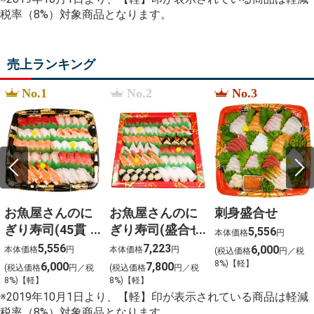
%E5%87%A7%E6%8F%9A%E3%81%92
税率（8%）対象商品となります。
%E4%BD%9C%E3%82%8A%E6%96%B9
%E3%83%93%E3%83%8B%E3%83%BC%E3%83%AB
qu%C3%A9 es un squishy
%D8%AF%D8%A7%D9%85%D9%86
売上ランキング
%D8%A8%D9%86%D8%AF%D8%AF%D8%A7%D8%B1
aluminum angle 5%2F8 x 3%2F8 aluminum angle
%E9%AB%98%E6%A9%8B%E7%9C%9F%E9%BA%BB
No.1
No.2
No.3
%E3%81%8A%E3%81%B2%E3%81%A8%E3%82%8A%
%E3%82%B0%E3%83%A9%E3%83%B3%E3%83%89
お魚屋さんのに
お魚屋さんのに
刺身盛合せ
ぎり寿司(45貫
ぎり寿司(盛合せ
5,556
本体価格
円
入)
(54貫入)
5,556
7,223
6,000
本体価格
円
本体価格
円
(税込価格
円／税
8%)【軽】
6,000
7,800
(税込価格
円／税
(税込価格
円／税
8%)【軽】
8%)【軽】
※2019年10月1日より、【軽】印が表示されている商品は軽減
税率（8%）対象商品となります。