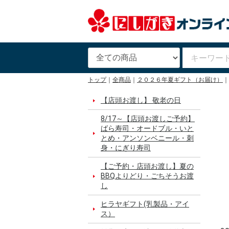
トップ
全商品
２０２６年夏ギフト（お届け）
【店頭お渡し】 敬老の日
8/17～【店頭お渡しご予約】
ばら寿司・オードブル・いと
とめ・アンソンベニール・刺
身・にぎり寿司
【ご予約・店頭お渡し】夏の
BBQよりどり・ごちそうお渡
し
ヒラヤギフト(乳製品・アイ
ス）