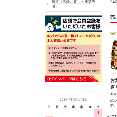
※
雑貨（店頭お渡し・発送専
用）
売
お
ぎ
入)
本体
2026年8月の定休日
(税
8%
日
月
火
水
木
金
土
1
※2