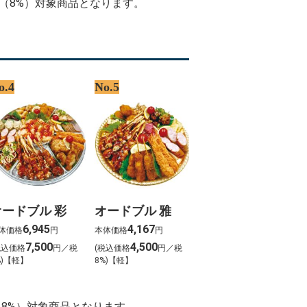
率（8%）対象商品となります。
o.4
No.5
オードブル 彩
オードブル 雅
6,945
4,167
体価格
円
本体価格
円
7,500
4,500
税込価格
円／税
(税込価格
円／税
%)【軽】
8%)【軽】
（8%）対象商品となります。