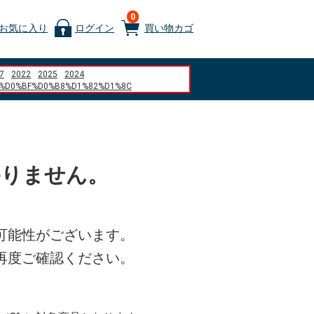
0
お気に入り
ログイン
買い物カゴ
7
2022
2025
2024
%D0%BF%D0%B8%D1%82%D1%8C
%D0%BE%D0%BA %D0%90%D0%91%D0%A1
%D1%80%D0%B4
D1%8E%D0%B6%D0%BD 1.6 2007
%D0%B4
re is no more representative dish%22
%80%A7
かりません。
%B6%9A%E3%81%8B%E3%81%AA%E3%81%84
%83%A9%E3%83%B3%E3%83%89%E3%83%A1%E3%83%AB%E3%82%AD%E3%83
%81%E3%83%A3%E3%83%BC%E3%82%B8
akejiku.jp
%D1%80%D0%BE%D0%B2%D0%BE%D0%B9
%D1%83%D1%82%D0%B5%D1%80
可能性がございます。
%A4%A9%E5%A8%98%E3%80%80%E5%B1%B1%E5%BB%83%E3%80%80%E7%8E%
%9D%BE%E3%80%80%E3%81%92%E3%82%93%E3%81%93%E3%81%A4%E3%80%
再度ご確認ください。
squishy
%9C%AC%E7%8F%88%E7%90%B2
%94%B0%E7%A9%BA%E6%B8%AF
e Zaragoza
5%2F8 x 3%2F8 aluminum angle