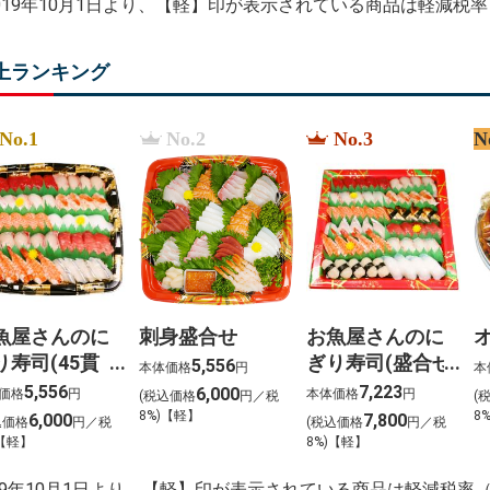
2019年10月1日より、【軽】印が表示されている商品は軽減税
上ランキング
No.1
No.2
No.3
N
魚屋さんのに
刺身盛合せ
お魚屋さんのに
り寿司(45貫
ぎり寿司(盛合せ
5,556
本体価格
円
本
(54貫入)
5,556
7,223
6,000
価格
円
本体価格
円
(税込価格
円／税
(
8%)【軽】
8
6,000
7,800
込価格
円／税
(税込価格
円／税
)【軽】
8%)【軽】
019年10月1日より、【軽】印が表示されている商品は軽減税率