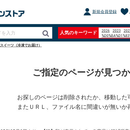
新規会員登録
2026
2023
202
人気のキーワード
%D0%BA%D1%83
%D0%B1%D0%BB
スイーツ（冷凍でお届け）
%D1%84%D0%BE
%D1%84%D1%8C%
%D0%B3%D0%BE
ぼたもち
%22The
%E7%95%B0%E6
ご指定のページが見つ
%E8%A9%B1%E7
%E3%82%B0%E3
nanaco %E3%83
site%3Aokayama-k
%D0%98%D0%B3
%D1%80%D0%BE
お探しのページは削除されたか、移動した
%E8%BE%A8%E5
%E8%B0%B7%E6
またＵＲＬ、ファイル名に間違いが無いか
qu%C3%A9 es un 
%E4%B8%89%E6
%E7%BE%BD%E7
Atizap%C3%A1n d
aluminum angle 