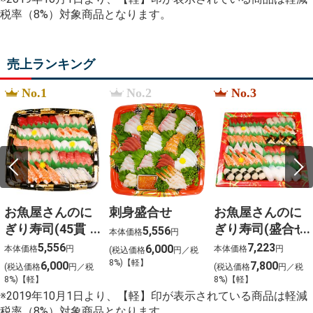
%D1%80%D0%BE%D1%83%D1%82%D0%B5%D1%80
税率（8%）対象商品となります。
%E3%81%8A%E3%81%B2%E3%81%A8%E3%82%8A%
%E9%AB%98%E6%A9%8B%E7%9C%9F%E9%BA%BB
%E5%87%A7%E6%8F%9A%E3%81%92
%E4%BD%9C%E3%82%8A%E6%96%B9
売上ランキング
%E3%83%93%E3%83%8B%E3%83%BC%E3%83%AB
%22There is no more representative dish%22
%E3%82%B0%E3%83%A9%E3%83%B3%E3%83%89
No.1
No.2
No.3
nanaco
%E3%83%81%E3%83%A3%E3%83%BC%E3%82%B8
%E3%82%BB%E3%83%B3%E3%83%88%E3%83%A9%
お魚屋さんのに
刺身盛合せ
お魚屋さんのに
ぎり寿司(45貫
ぎり寿司(盛合せ
5,556
本体価格
円
入)
(54貫入)
5,556
7,223
6,000
本体価格
円
本体価格
円
(税込価格
円／税
8%)【軽】
6,000
7,800
(税込価格
円／税
(税込価格
円／税
8%)【軽】
8%)【軽】
※2019年10月1日より、【軽】印が表示されている商品は軽減
税率（8%）対象商品となります。