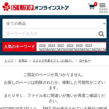
0
メニュー
カテゴリ
2026
2023
2027
2022
2025
2024
人気のキーワード
%D0%BA%D1%83%D0%BF%D0%B8%D1%82%D1%8C
%D0%B1%D0%BB%D0%BE%D0%BA
%D0%90%D0%91%D0%A1
トップ
全商品
２０２６年夏ギフト（お届け）
コーヒー
%D1%84%D0%BE%D1%80%D0%B4
%D1%84%D1%8C%D1%8E%D0%B6%D0%BD 1.6
2007 %D0%B3%D0%BE%D0%B4
ご指定のページが見つかりません。
%E4%B8%89%E6%9C%AC%E7%8F%88%E7%90%B2
%E7%BE%BD%E7%94%B0%E7%A9%BA%E6%B8%AF
お探しのページは削除されたか、移動した可能性がござい
%EB%A7%A4%EC%9A%B4
%EC%86%8C%EA%B3%A0%EA%B8%B0
ます。
%E8%B0%B7%E6%9D%BE%E3%80%80%E3%81%92%
またＵＲＬ、ファイル名に間違いが無いか再度ご確認くだ
%D8%AF%D8%A7%D9%85%D9%86
%D8%A8%D9%86%D8%AF%D8%AF%D8%A7%D8%B1
さい。
qu%C3%A9 es un squishy
%D0%98%D0%B3%D1%80%D0%BE%D0%B2%D0%BE
※2019年10月1日より、【軽】印が表示されている商品は軽減