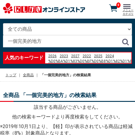
0
メニュー
カテゴリ
2026
2023
2027
2022
2025
2024
人気のキーワード
%D0%BA%D1%83%D0%BF%D0%B8%D1%82%D1%8C
%D0%B1%D0%BB%D0%BE%D0%BA
%D0%90%D0%91%D0%A1
トップ
全商品
「一個完美的地方」の検索結果
%D1%84%D0%BE%D1%80%D0%B4
%D1%84%D1%8C%D1%8E%D0%B6%D0%BD 1.6
2007 %D0%B3%D0%BE%D0%B4
ぼたもち
custom silicone molds baking
全商品 「一個完美的地方」の検索結果
%E4%B8%89%E6%9C%AC%E7%8F%88%E7%90%B2
%E7%BE%BD%E7%94%B0%E7%A9%BA%E6%B8%AF
該当する商品がございません。
%E8%BE%A8%E5%A4%A9%E5%A8%98%E3%80%80
%E3%82%B3%E3%83%B3%E3%83%93%E3%83%8B%
他の検索キーワードより再度検索をしてください。
aluminum angle 5%2F8 x 3%2F8 aluminum angle
v
※2019年10月1日より、【軽】印が表示されている商品は軽減
ccccccccccccccccccccccccccccccccccccccccccccccc
税率（8%）対象商品となります。
filtro Pentair Sand Dollar 17%22 precio