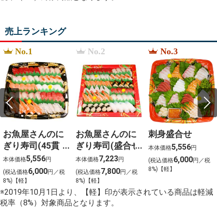
The Nurse%27s Secret%3A A Thrilling Historical
Novel of the Dark Side of Gilded Age New York City
women
売上ランキング
%E7%95%B0%E6%80%A7
%E8%A9%B1%E7%B6%9A%E3%81%8B%E3%81%AA
%22%E3%81%97%E3%82%87%E3%82%8A%E3%81%
No.1
No.2
No.3
fax
%E3%81%84%E3%81%A4%E3%81%BE%E3%81%A7
お魚屋さんのに
お魚屋さんのに
刺身盛合せ
ぎり寿司(45貫
ぎり寿司(盛合せ
5,556
本体価格
円
入)
(54貫入)
5,556
7,223
6,000
本体価格
円
本体価格
円
(税込価格
円／税
8%)【軽】
6,000
7,800
(税込価格
円／税
(税込価格
円／税
8%)【軽】
8%)【軽】
※2019年10月1日より、【軽】印が表示されている商品は軽減
税率（8%）対象商品となります。