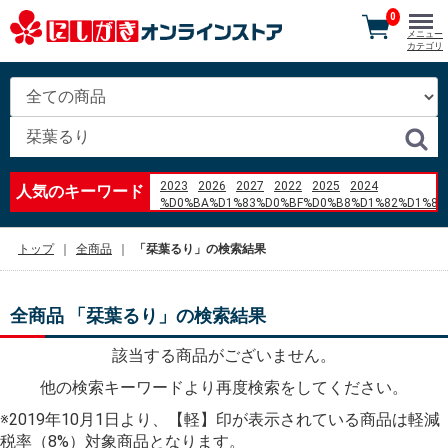
0
メニュー
カテゴリ
2023
2026
2027
2022
2025
2024
人気のキーワード
%D0%BA%D1%83%D0%BF%D0%B8%D1%82%D1%8C
%D0%B1%D0%BB%D0%BE%D0%BA
%D0%90%D0%91%D0%A1
トップ
全商品
「栞葉るり」の検索結果
%D1%84%D0%BE%D1%80%D0%B4
%D1%84%D1%8C%D1%8E%D0%B6%D0%BD 1.6
2007 %D0%B3%D0%BE%D0%B4
ぼたもち
全商品 「栞葉るり」の検索結果
%E7%95%B0%E6%80%A7
%E8%A9%B1%E7%B6%9A%E3%81%8B%E3%81%AA
該当する商品がございません。
%E4%B8%89%E6%9C%AC%E7%8F%88%E7%90%B2
%E7%BE%BD%E7%94%B0%E7%A9%BA%E6%B8%AF
他の検索キーワードより再度検索をしてください。
Atizap%C3%A1n de Zaragoza
nanaco
※2019年10月1日より、【軽】印が表示されている商品は軽減
%E3%83%81%E3%83%A3%E3%83%BC%E3%82%B8
税率（8%）対象商品となります。
site%3Aokayama-kakejiku.jp