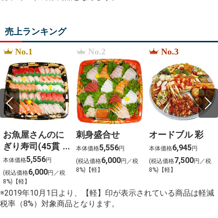
%22There is no more representative dish%22
%D0%98%D0%B3%D1%80%D0%BE%D0%B2%D0%BE
%D1%80%D0%BE%D1%83%D1%82%D0%B5%D1%80
売上ランキング
%E8%BE%A8%E5%A4%A9%E5%A8%98%E3%80%80
%E5%B0%8F%E9%87%91%E5%8E%9F
%E3%82%B9%E3%83%AA%E3%82%B8%E3%82%A7
No.1
No.2
No.3
%D0%B7%D0%B2%D0%B5%D0%B7%D0%B4%D1%8B
%D0%B4%D0%B6%D1%83%D0%BD%D0%B3%D0%BB
%D0%B2%D0%B8%D0%BA%D0%B8%D0%BF%D0%B5
%E3%81%8B%E3%81%A3%E3%81%A8%E3%81%B0%
%E3%81%8A%E3%81%B2%E3%81%A8%E3%82%8A%
お魚屋さんのに
刺身盛合せ
オードブル 彩
ぎり寿司(45貫
5,556
6,945
本体価格
円
本体価格
円
入)
5,556
6,000
7,500
本体価格
円
(税込価格
円／税
(税込価格
円／税
8%)【軽】
8%)【軽】
6,000
(税込価格
円／税
8%)【軽】
※2019年10月1日より、【軽】印が表示されている商品は軽減
税率（8%）対象商品となります。