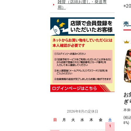
雑貨（店頭お渡し・発送専
※
用）
売
お
ぎ
入)
本体
2026年8月の定休日
(税
日
月
火
水
木
金
土
8%
1