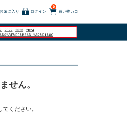
0
お気に入り
ログイン
買い物カゴ
7
2022
2025
2024
%D0%BF%D0%B8%D1%82%D1%8C
%D0%BE%D0%BA %D0%90%D0%91%D0%A1
%D1%80%D0%B4
D1%8E%D0%B6%D0%BD 1.6 2007
%D0%B4
A9 es un squishy
ore representative dish%22
akejiku.jp
%81%E3%83%A3%E3%83%BC%E3%82%B8
5%2F8 x 3%2F8 aluminum angle
いません。
%80%A7
%B6%9A%E3%81%8B%E3%81%AA%E3%81%84
%9D%BE%E3%80%80%E3%81%92%E3%82%93%E3%81%93%E3%81%A4%E3%80%
%9C%AC%E7%8F%88%E7%90%B2
%94%B0%E7%A9%BA%E6%B8%AF
%A4%A9%E5%A8%98%E3%80%80%E5%B1%B1%E5%BB%83%E3%80%80%E7%8E%
してください。
%D1%80%D0%BE%D0%B2%D0%BE%D0%B9
%D1%83%D1%82%D0%B5%D1%80
%81%92%E4%B8%8A%E6%89%8B%E3%81%AE%E8%8B%A5%E5%90%9B
%D9%85%D9%86