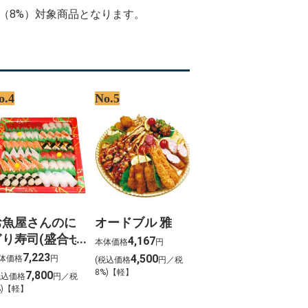
%D8%AF%D8%AF%D8%A7%D8%B1
率（8%）対象商品となります。
o.4
No.5
お魚屋さんのに
オードブル 雅
ぎり寿司(盛合せ
4,167
本体価格
円
54貫入)
7,223
4,500
体価格
円
(税込価格
円／税
8%)【軽】
7,800
税込価格
円／税
%)【軽】