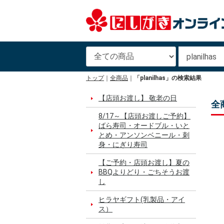
トップ
全商品
「planilhas」の検索結果
【店頭お渡し】 敬老の日
全商
8/17～【店頭お渡しご予約】
ばら寿司・オードブル・いと
とめ・アンソンベニール・刺
身・にぎり寿司
【ご予約・店頭お渡し】夏の
BBQよりどり・ごちそうお渡
し
ヒラヤギフト(乳製品・アイ
ス）