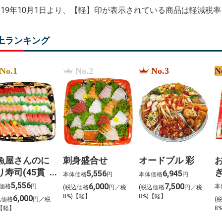
%D8%A8%D9%86
2019年10月1日より、【軽】印が表示されている商品は軽減税
上ランキング
No.1
No.2
No.3
N
魚屋さんのに
刺身盛合せ
オードブル 彩
り寿司(45貫
5,556
6,945
本体価格
円
本体価格
円
(
5,556
6,000
7,500
価格
円
本
(税込価格
円／税
(税込価格
円／税
8%)【軽】
8%)【軽】
6,000
込価格
円／税
(
)【軽】
8