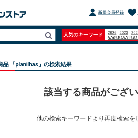
新規会員登録
2026
2023
202
人気のキーワード
%D0%BA%D1%83
%D0%B1%D0%BB
%D1%84%D0%BE
%D1%84%D1%8C%
%D0%B3%D0%BE
品 「planilhas」の検索結果
ぼたもち
qu%C3%
%22There is no m
site%3Aokayama-k
nanaco %E3%83
aluminum angle 
該当する商品がござ
%E7%95%B0%E6
%E8%A9%B1%E7
%E8%B0%B7%E6
%E4%B8%89%E6
%E7%BE%BD%E7
%E8%BE%A8%E5
他の検索キーワードより再度検索を
%D0%98%D0%B3
%D1%80%D0%BE
%E9%80%83%E3
%D8%AF%D8%A7